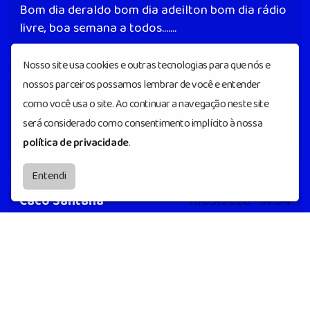
Bom dia deraldo bom dia adeilton bom dia rádio
livre, boa semana a todos.......
Nosso site usa cookies e outras tecnologias para que nós e
nossos parceiros possamos lembrar de você e entender
Caco Santana
17/05/2026 • 09:31
como você usa o site. Ao continuar a navegação neste site
Bom dia Sandro bom dia rádio livre bom dia a
será considerado como consentimento implícito à nossa
todos, abraços do amigo Caco Santana
política de privacidade
.
Entendi
Caco Santana
11/05/2026 • 07:04
Bom dia deraldo bom dia adeilton bom dia rick
bom dia rádio livre, boa semana pra todos....
Caco Santana
08/05/2026 • 07:16