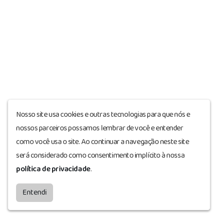
renovação por igual período, se cumpridas as disposições legais
vigentes.
Art. 18. A cada entidade será expedida apenas uma autorização para
execução do RadCom.
Parágrafo único. É vedada a expedição de autorização para
entidades prestadoras de qualquer outra modalidade de serviço de
radiodifusão ou de serviços de distribuição de sinais de televisão
Nosso site usa cookies e outras tecnologias para que nós e
mediante assinatura, bem como a entidade que tenha como integrante
nossos parceiros possamos lembrar de você e entender
de seus quadros de sócios e de administradores pessoas que, nestas
como você usa o site. Ao continuar a navegação neste site
condições, participem de outra entidade detentora de outorga para
será considerado como consentimento implícito à nossa
execução de qualquer dos serviços mencionados.
política de privacidade
.
CAPÍTULO V
Entendi
DA FORMALIZAÇÃO DA AUTORIZAÇÃO