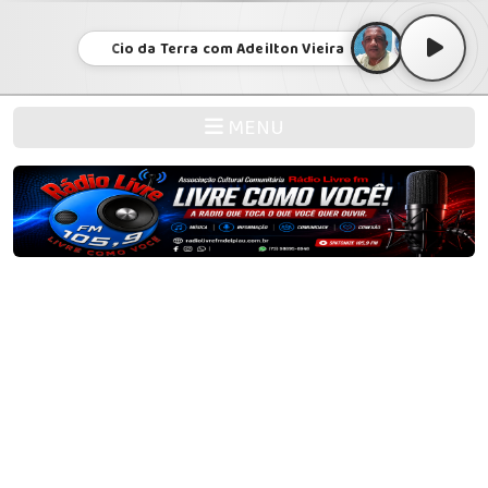
Cio da Terra com Adeilton Vieira
MENU
Legislação de Rádios Comunitárias
LEGISLAÇÃO – RADIOS COMUNITÁRIAS
LEI Nº 9.612, DE 19 DE FEVEREIRO DE 1998
Institui o Serviço de Radiodifusão Comunitária e dá outras
providências.