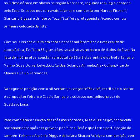
na última década em shows na região Nordeste, segundo ranking elaborado
pelo Ecad. Sucesso nos carnavais baianos e composta por Marcos Ficarelli,
Giancarlo Bigazzi e Umberto Tozzi, "Eva" foi a protagonista, ficando como a
primeira colocada da lista.
Com seus versos que falam sobre botões antiatômicos e uma realidade
apocalíptica, "Eva" tem 36 gravações cadastradas no banco de dados do Ecad. Na
lista de intérpretes, constam um total de 66 artistas, entre eles Ivete Sangalo,
Manno Góes, Durval Lelys, Luiz Caldas, Solange Almeida, Alex Cohen, Ricardo
Chaves e Saulo Fernandes.
Na segunda posição vem o hit sertanejo dançante "Balada", escrito pelo cantor
e compositor feirense Cassio Sampaio e sucesso nas rádios na voz de
Gusttavo Lima.
Para completar a seleção das três mais tocadas, "Ai se eu te pego", conhecida
nacionalmente após ser gravada por Michel Teló e que tem a participação do
também feirense Antônio Diggs e da baiana Sharon Acioly na composição, vem