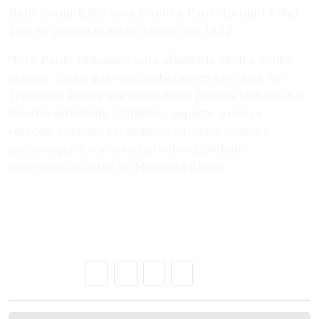
Beth Goulart, Bárbara Bruno e Paulo Goulart Filho.
Eles se conheceram no teatro em 1952.
''Eu e Paulo tínhamos uma afinidade cênica muito
grande. Tanto que nos conhecemos em cena, né?
Trabalhar juntos era muito bom, porque tínhamos a
mesma seriedade, sabíamos separar a nossa
relação. Quando estávamos em cena, éramos
personagens, não a nossa individualidade'',
descreveu Nicette ao Memória Globo.
Compartilhe: