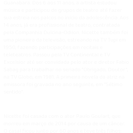
Guanabara. Dos 6 aos 11 anos, a artista estudou
música e participou de grupos de teatro até fazer
sua estreia nos palcos no início da adolescência. Aos
14 anos, já era profissional de teatro, contratada
pela Companhia Dulcina-Odilon. Nicette também foi
uma pioneira da televisão, estreando na TV Tupi em
1950, fazendo participações em recitais e
teleteatros. Passou pela TV Continental e TV
Excelsior até ser convidada pelo ator e diretor Fabio
Sabag para trabalhar no seriado "Obrigado, Doutor",
na TV Globo, em 1981. A primeira novela da atriz na
emissora foi gravada no ano seguinte, em ''Sétimo
sentido''.
Nicette foi casada com o ator Paulo Goulart, que
morreu em março de 2014 por causa de um câncer.
O casal ficou junto por 60 anos e teve três filhos: