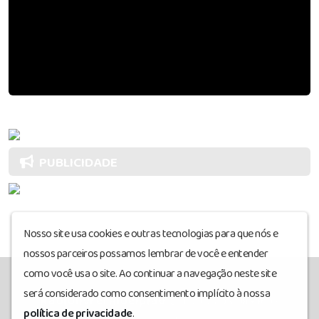
Ellen Page anuncia que é transgênero e muda nome pa
PUBLICIDADE
Nosso site usa cookies e outras tecnologias para que nós e
nossos parceiros possamos lembrar de você e entender
como você usa o site. Ao continuar a navegação neste site
será considerado como consentimento implícito à nossa
Radiolivrefmdeipiau
© Todos os direitos
política de privacidade
.