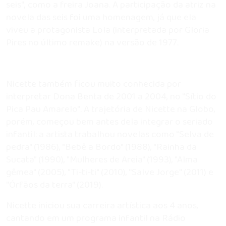
seis'', como a freira Joana. A participação da atriz na
novela das seis foi uma homenagem, já que ela
viveu a protagonista Lola (interpretada por Gloria
Pires no último remake) na versão de 1977.
Nicette também ficou muito conhecida por
interpretar Dona Benta de 2001 a 2004, no ''Sítio do
Pica Pau Amarelo''. A trajetória de Nicette na Globo,
porém, começou bem antes dela integrar o seriado
infantil: a artista trabalhou novelas como "Selva de
pedra" (1986), "Bebê a Bordo" (1988), "Rainha da
Sucata" (1990), "Mulheres de Areia" (1993), "Alma
gêmea" (2005), "Ti-ti-ti" (2010), ''Salve Jorge'' (2011) e
''Órfãos da terra'' (2019).
Nicette iniciou sua carreira artística aos 4 anos,
cantando em um programa infantil na Rádio