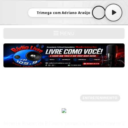
Trimega com Adriano Araújo
MENU
Morre Nicette Bruno, aos 87 anos, por
causa de complicações da Covid-19
Publicada em: 20/12/2020 14:07 -
ENTRETENIMENTO
Nicette Bruno, de 87 anos, perdeu a batalha contra a